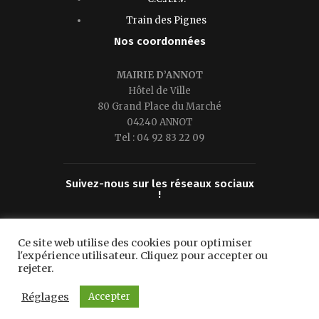
Train des Pignes
Nos coordonnées
MAIRIE D’ANNOT
Hôtel de Ville
80 Grand Place du Marché
04240 ANNOT
Tel : 04 92 83 22 09
Suivez-nous sur les réseaux sociaux
!
Facebook
Instagram
Ce site web utilise des cookies pour optimiser
l'expérience utilisateur. Cliquez pour accepter ou
rejeter.
Mairie d’Annot © 2026. Tous droits
Réglages
Accepter
réservés.