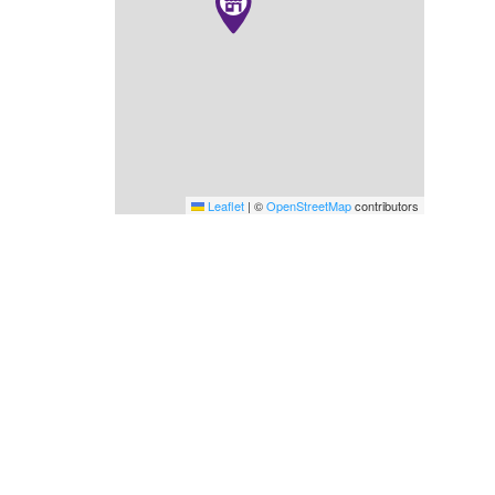
Leaflet
|
©
OpenStreetMap
contributors