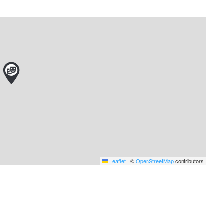
Leaflet
|
©
OpenStreetMap
contributors