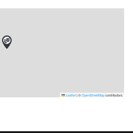
Leaflet
|
©
OpenStreetMap
contributors